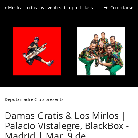
Ir al
« Mostrar todos los eventos de dpm tickets
Conectarse
contenido
principal
Deputamadre Club presents
Damas Gratis & Los Mirlos |
Palacio Vistalegre, BlackBox -
Madrid | Mar, 9 de