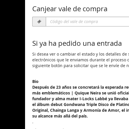
Canjear vale de compra
Código
del
vale
de
Si ya ha pedido una entrada
compra
obligatorio
Si desea ver o cambiar el estado y los detalles de
electrónicos que le enviamos durante el proceso d
siguiente botón para solicitar que se le envíe de 
Bio
Después de 23 años se concretará la esperada re
más emblemáticos | Quique Neira se unió oficia
fundador y alma mater I-Locks Labbé ya llevaba
el álbum debut Gondwana Triple Disco de Platin
Original, Chainga Langa y Armonía de Amor, el i
su alcance más allá del país.
.