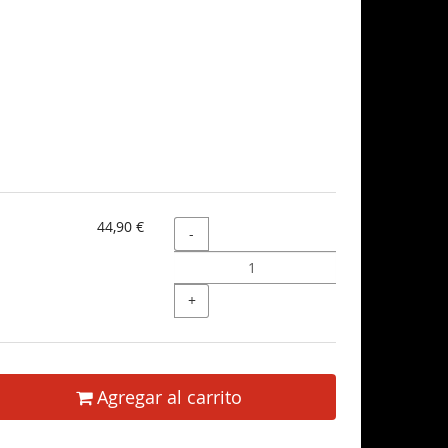
44,90 €
Cantidad
-
+
Agregar al carrito