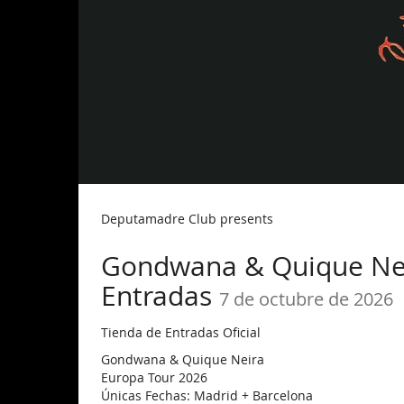
Deputamadre Club presents
Gondwana & Quique Neir
Entradas
7 de octubre de 2026
Tienda de Entradas Oficial
Gondwana & Quique Neira
Europa Tour 2026
Únicas Fechas: Madrid + Barcelona